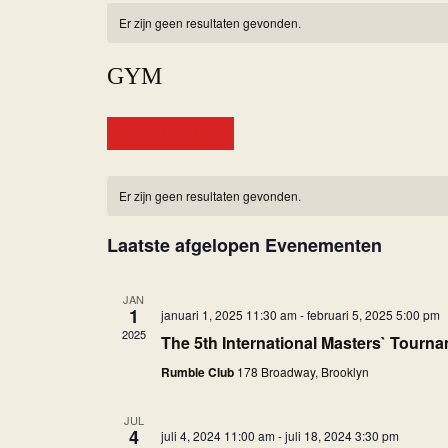
Er zijn geen resultaten gevonden.
GYM
2026-08-09
S
e
l
Er zijn geen resultaten gevonden.
e
c
t
Laatste afgelopen Evenementen
e
e
r
JAN
e
1
januari 1, 2025 11:30 am
-
februari 5, 2025 5:00 pm
e
n
2025
The 5th International Masters` Tourn
d
a
Rumble Club
178 Broadway, Brooklyn
t
u
m
JUL
.
4
juli 4, 2024 11:00 am
-
juli 18, 2024 3:30 pm